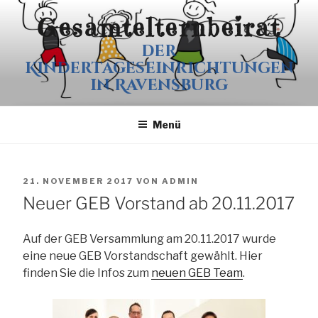
Zum
Gesamtelternbeirat
Inhalt
springen
der
Kindertageseinrichtungen
in Ravensburg
Menü
VERÖFFENTLICHT
21. NOVEMBER 2017
VON
ADMIN
AM
Neuer GEB Vorstand ab 20.11.2017
Auf der GEB Versammlung am 20.11.2017 wurde
eine neue GEB Vorstandschaft gewählt. Hier
finden Sie die Infos zum
neuen GEB Team
.